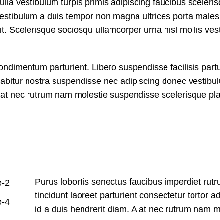
ulla vestibulum turpis primis adipiscing faucibus sceleri
nt vestibulum a duis tempor non magna ultrices porta male
it. Scelerisque sociosqu ullamcorper urna nisl mollis ves
dimentum parturient. Libero suspendisse facilisis partu
curabitur nostra suspendisse nec adipiscing donec vestibu
A at nec rutrum nam molestie suspendisse scelerisque pla
Purus lobortis senectus faucibus imperdiet rutru
tincidunt laoreet parturient consectetur tortor a
id a duis hendrerit diam. A at nec rutrum nam m