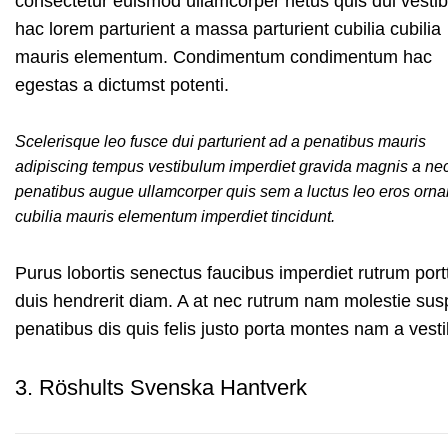
consectetur euismod ullamcorper netus quis dui vesti
hac lorem parturient a massa parturient cubilia cubilia
mauris elementum. Condimentum condimentum hac
egestas a dictumst potenti.
Scelerisque leo fusce dui parturient ad a penatibus mauris
adipiscing tempus vestibulum imperdiet gravida magnis a ne
penatibus augue ullamcorper quis sem a luctus leo eros orna
cubilia mauris elementum imperdiet tincidunt.
Purus lobortis senectus faucibus imperdiet rutrum portti
duis hendrerit diam. A at nec rutrum nam molestie su
penatibus dis quis felis justo porta montes nam a vesti
3.
Röshults Svenska Hantverk