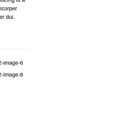
iscing id a
mcorper
er dui.