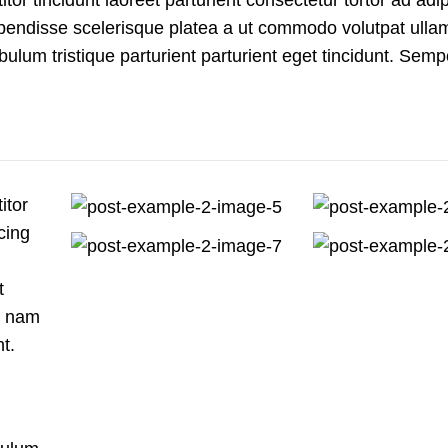
tor tincidunt laoreet parturient consectetur tortor ad adip
spendisse scelerisque platea a ut commodo volutpat ulla
bulum tristique parturient parturient eget tincidunt. Semp
itor
cing
t
s nam
nt.