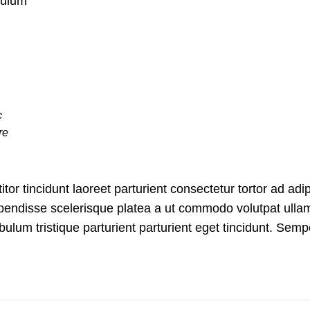
bulum
c
re
tor tincidunt laoreet parturient consectetur tortor ad adip
spendisse scelerisque platea a ut commodo volutpat ulla
bulum tristique parturient parturient eget tincidunt. Semp