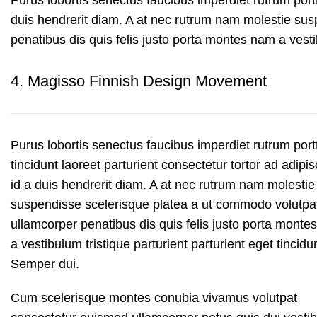
Purus lobortis senectus faucibus imperdiet rutrum portti
duis hendrerit diam. A at nec rutrum nam molestie su
penatibus dis quis felis justo porta montes nam a vesti
4.
Magisso Finnish Design Movement
Purus lobortis senectus faucibus imperdiet rutrum portt
tincidunt laoreet parturient consectetur tortor ad adipis
id a duis hendrerit diam. A at nec rutrum nam molestie
suspendisse scelerisque platea a ut commodo volutpa
ullamcorper penatibus dis quis felis justo porta monte
a vestibulum tristique parturient parturient eget tincidu
Semper dui.
Cum scelerisque montes conubia vivamus volutpat