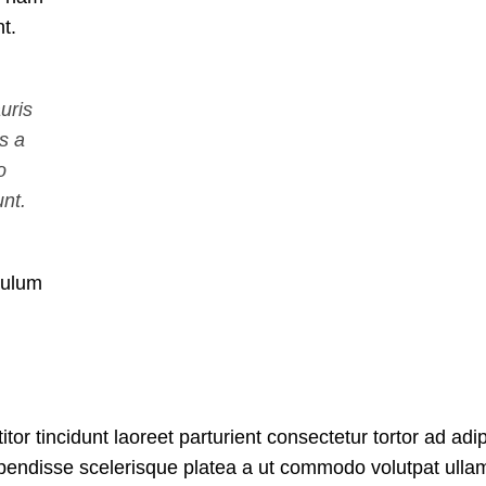
nt.
uris
s a
o
nt.
bulum
tor tincidunt laoreet parturient consectetur tortor ad adip
spendisse scelerisque platea a ut commodo volutpat ulla