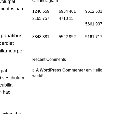
Our Instagram
volutpat
a montes nam
1240
559
6954
461
9612
501
2163
757
4713
13
5661
937
a penatibus
8843
381
5522
952
5161
717
perdiet
ullamcorper
Recent Comments
A WordPress Commenter
em
Hello
tpat
world!
i vestibulum
cubilia
m hac