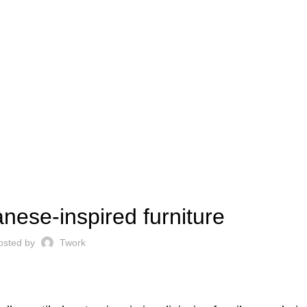
INSPIRATION
nese-inspired furniture
osted by
Twork