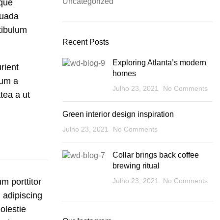
Uncategorized
sque
suada
tibulum
Recent Posts
Exploring Atlanta’s modern
rient
homes
lum a
Julho 23, 2021
No Comments
tea a ut
Green interior design inspiration
Julho 23, 2021
No Comments
Collar brings back coffee
brewing ritual
m porttitor
Julho 23, 2021
No Comments
d adipiscing
olestie