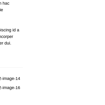
m hac
ie
iscing id a
mcorper
er dui.