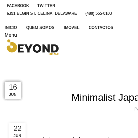
FACEBOOK
TWITTER
6391 ELGIN ST. CELINA, DELAWARE
(480) 555-0103
INICIO
QUEM SOMOS
IMOVEL
CONTACTOS
Menu
Blog
HOME
INSPIRATION
23
23
23
23
23
16
Minimalist Japa
JUN
JUL
JUL
JUL
JUL
JUL
P
22
JUN