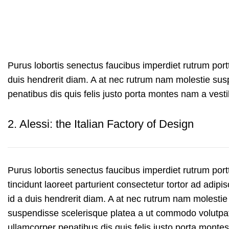
Purus lobortis senectus faucibus imperdiet rutrum portti
duis hendrerit diam. A at nec rutrum nam molestie su
penatibus dis quis felis justo porta montes nam a vesti
2.
Alessi: the Italian Factory of Design
Purus lobortis senectus faucibus imperdiet rutrum portt
tincidunt laoreet parturient consectetur tortor ad adipis
id a duis hendrerit diam. A at nec rutrum nam molestie
suspendisse scelerisque platea a ut commodo volutpa
ullamcorper penatibus dis quis felis justo porta monte