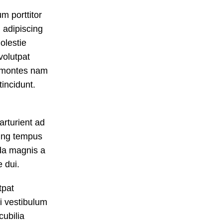
m porttitor
d adipiscing
olestie
volutpat
a montes nam
tincidunt.
arturient ad
cing tempus
da magnis a
 dui.
tpat
i vestibulum
cubilia